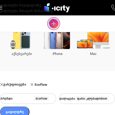
გადასვლა ნავიგაციაზე
გადასვლა მთავარ შინაარსზე
აქსესუარები
iPhone
Mac
გასუფთავება
EcoFlow
ᲑᲠᲔᲜᲓᲘ
EcoFlow
ᲓᲐᲚᲐᲒᲔᲑᲐ
ფასი: კლებადობით
ᲒᲐᲤᲘᲚᲢᲠᲔ