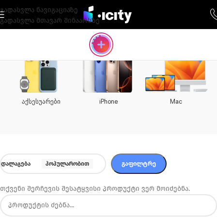
გადასვლა ნავიგაციაზე
გადასვლა მთავარ შინაარსზე
აქსესუარები
iPhone
Mac
ᲒᲐᲤᲘᲚᲢᲠᲔ
ᲓᲐᲚᲐᲒᲔᲑᲐ
პოპულარობით
თქვენი შერჩევის შესატყვისი პროდუქტი ვერ მოიძებნა.