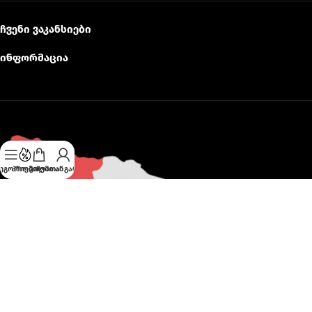
ჩვენი ვაკანსიები
ინფორმაცია
ეგორიები
პრომო
კალათა
ჩემი ანგარიში