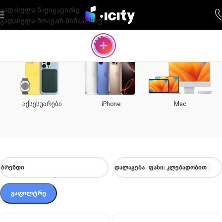
გადასვლა ნავიგაციაზე
გადასვლა მთავარ შინაარსზე
არები
iPhone
Mac
iPad
ᲑᲠᲔᲜᲓᲘ
ᲓᲐᲚᲐᲒᲔᲑᲐ
ფასი: კლებადობით
ᲒᲐᲤᲘᲚᲢᲠᲔ