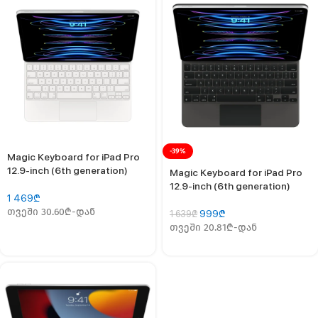
-39%
Magic Keyboard for iPad Pro
12.9‑inch (6th generation)
Magic Keyboard for iPad Pro
12.9‑inch (6th generation)
1 469
₾
თვეში 30.60₾-დან
999
₾
1 639
₾
თვეში 20.81₾-დან