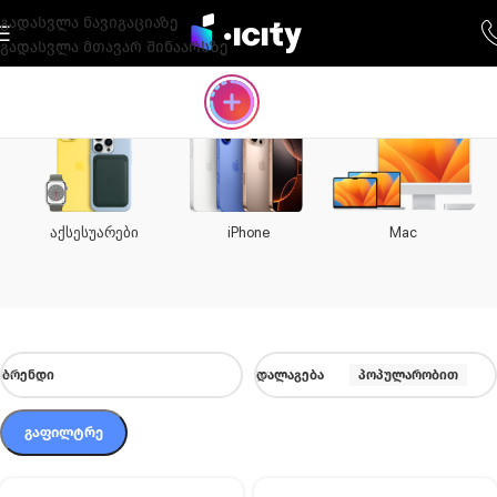
გადასვლა ნავიგაციაზე
გადასვლა მთავარ შინაარსზე
აქსესუარები
iPhone
Mac
ᲑᲠᲔᲜᲓᲘ
ᲓᲐᲚᲐᲒᲔᲑᲐ
პოპულარობით
ᲒᲐᲤᲘᲚᲢᲠᲔ