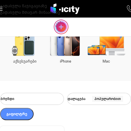
გადასვლა ნავიგაციაზე
გადასვლა მთავარ შინაარსზე
აქსესუარები
iPhone
Mac
ᲑᲠᲔᲜᲓᲘ
ᲓᲐᲚᲐᲒᲔᲑᲐ
პოპულარობით
ᲒᲐᲤᲘᲚᲢᲠᲔ