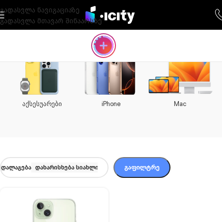
გადასვლა ნავიგაციაზე
გადასვლა მთავარ შინაარსზე
აქსესუარები
iPhone
Mac
ᲒᲐᲤᲘᲚᲢᲠᲔ
ᲓᲐᲚᲐᲒᲔᲑᲐ
დახარისხება სიახლით