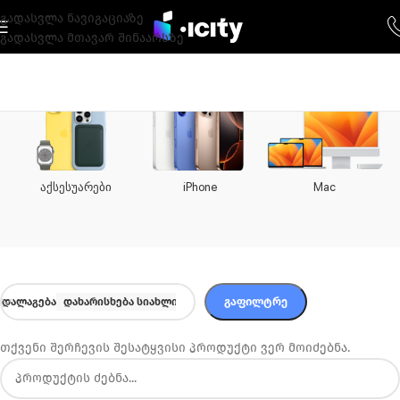
გადასვლა ნავიგაციაზე
გადასვლა მთავარ შინაარსზე
აქსესუარები
iPhone
Mac
ᲒᲐᲤᲘᲚᲢᲠᲔ
ᲓᲐᲚᲐᲒᲔᲑᲐ
დახარისხება სიახლით
თქვენი შერჩევის შესატყვისი პროდუქტი ვერ მოიძებნა.