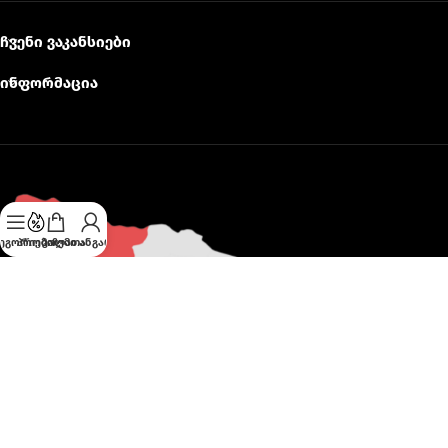
ჩვენი ვაკანსიები
ინფორმაცია
ეგორიები
პრომო
კალათა
ჩემი ანგარიში