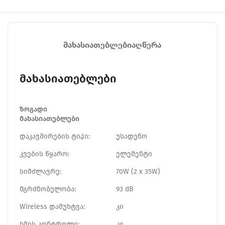
ᲛᲐᲮᲐᲡᲘᲐᲗᲔᲑᲚᲔᲑᲘ
ᲐᲦᲬᲔᲠᲐ
მახასიათებლები
ზოგადი
მახასიათებლები
დაკავშირების ტიპი:
უსადენო
კვების წყარო:
ელემენტი
სიმძლავრე:
70W (2 x 35W)
მგრძნობელობა:
93 dB
Wireless დამუხტვა:
კი
ხმის კონტროლი:
კი