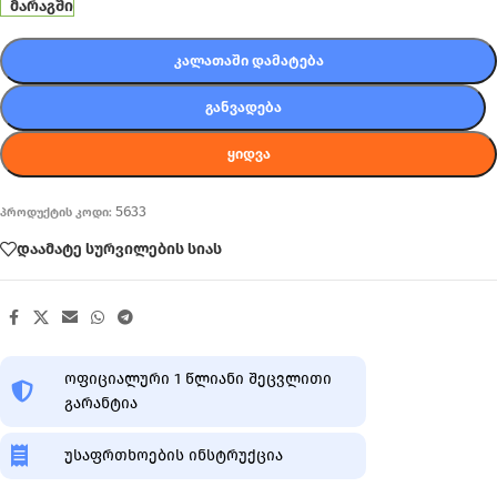
მარაგში
ᲙᲐᲚᲐᲗᲐᲨᲘ ᲓᲐᲛᲐᲢᲔᲑᲐ
ᲒᲐᲜᲕᲐᲓᲔᲑᲐ
ᲧᲘᲓᲕᲐ
5633
პროდუქტის კოდი:
დაამატე სურვილების სიას
ოფიციალური 1 წლიანი შეცვლითი
გარანტია
უსაფრთხოების ინსტრუქცია