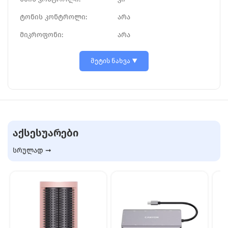
ტონის კონტროლი:
არა
მიკროფონი:
არა
მეტის ნახვა
ᲐᲥᲡᲔᲡᲣᲐᲠᲔᲑᲘ
სრულად ➞