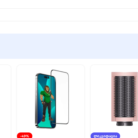
-49%
ᲚᲘᲙᲕᲘᲓᲐᲪᲘᲐ