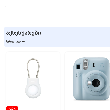
ᲐᲥᲡᲔᲡᲣᲐᲠᲔᲑᲘ
სრულად ➞
-20%