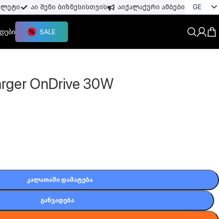
GE
თლეტი
აი შენი ბიზნესისთვის
აიქალაქური ამბები
EN
დები
SALE
rger OnDrive 30W
ᲙᲐᲚᲐᲗᲐᲨᲘ ᲓᲐᲛᲐᲢᲔᲑᲐ
ᲒᲐᲜᲕᲐᲓᲔᲑᲐ