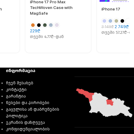
iPhone 17 Pro Max
TechWoven Case with
h
iPhone 17
MagSafe
2 749
₾
3 149
₾
229
₾
თვეში 57.27₾-დ
თვეში 4.77₾-დან
ინფორმაცია
ჩვენ შესახებ
კონტაქტი
გარანტია
წესები და პირობები
გაცვლისა ან დაბრუნების
პოლიტიკა
ეკრანის დაზღვევა
კონფიდენციალობის