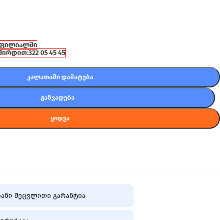
 ფილიალში
შირდით:
322 05 45 45
ᲙᲐᲚᲐᲗᲐᲨᲘ ᲓᲐᲛᲐᲢᲔᲑᲐ
ᲒᲐᲜᲕᲐᲓᲔᲑᲐ
ᲧᲘᲓᲕᲐ
ანი შეცვლითი გარანტია