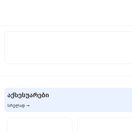
ᲐᲥᲡᲔᲡᲣᲐᲠᲔᲑᲘ
სრულად ➞