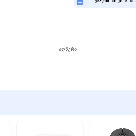
უსაფრთხოების ინს
ᲐᲦᲬᲔᲠᲐ