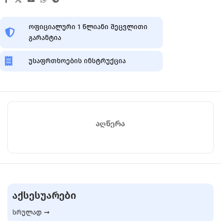
ოფიციალური 1 წლიანი შეცვლითი
გარანტია
უსაფრთხოების ინსტრუქცია
ᲐᲦᲬᲔᲠᲐ
ᲐᲥᲡᲔᲡᲣᲐᲠᲔᲑᲘ
სრულად ➞