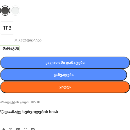
1TB
გასუფთავება
მარაგში
ᲙᲐᲚᲐᲗᲐᲨᲘ ᲓᲐᲛᲐᲢᲔᲑᲐ
ᲒᲐᲜᲕᲐᲓᲔᲑᲐ
ᲧᲘᲓᲕᲐ
10916
პროდუქტის კოდი:
დაამატე სურვილების სიას