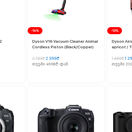
-14%
-13%
2
Dyson V16 Vacuum Cleaner Animal
Dyson Airs
Cordless Piston (Black/Copper)
apricot / 
2 399
₾
1 2
2 799
₾
1 499
₾
თვეში 49.98₾-დან
თვეში 27.