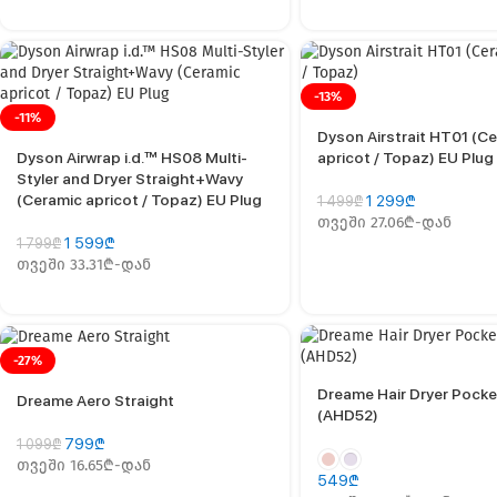
-13%
-11%
Dyson Airstrait HT01 (C
Dyson Airwrap i.d.™ HS08 Multi-
apricot / Topaz) EU Plug
Styler and Dryer Straight+Wavy
(Ceramic apricot / Topaz) EU Plug
1 299
₾
1 499
₾
თვეში 27.06₾-დან
1 599
₾
1 799
₾
თვეში 33.31₾-დან
-27%
Dreame Hair Dryer Pocke
Dreame Aero Straight
(AHD52)
799
₾
1 099
₾
თვეში 16.65₾-დან
549
₾