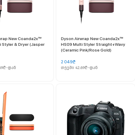
rwrap New Coanda2x™
Dyson Airwrap New Coanda2x™
 Styler & Dryer (Jasper
HS09 Multi Styler Straight+Wavy
(Ceramic Pink/Rose Gold)
2 049
₾
.69₾-დან
თვეში 42.69₾-დან