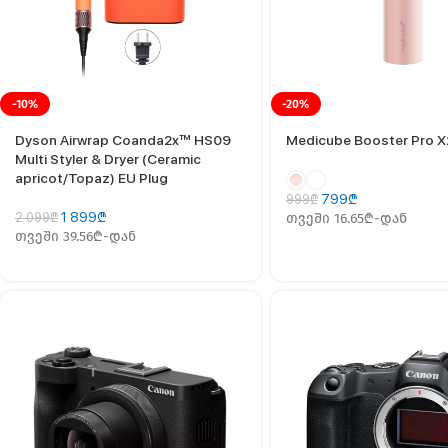
-10%
-20%
Dyson Airwrap Coanda2x™ HS09
Medicube Booster Pro X
Multi Styler & Dryer (Ceramic
apricot/Topaz) EU Plug
799
₾
999
₾
1 899
₾
2 099
₾
თვეში 16.65₾-დან
თვეში 39.56₾-დან