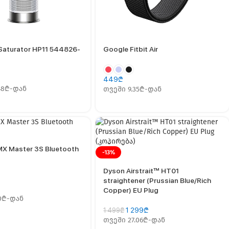
 Saturator HP11 544826-
Google Fitbit Air
449
₾
48₾-დან
თვეში 9.35₾-დან
MX Master 3S Bluetooth
-13%
Dyson Airstrait™ HT01
straightener (Prussian Blue/Rich
Copper) EU Plug
10₾-დან
1 299
₾
1 499
₾
თვეში 27.06₾-დან