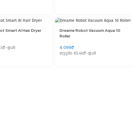
ot Smart AI Hair Dryer
Dreame Robot Vacuum Aqua 10
Roller
23₾-დან
4 099
₾
თვეში 85.40₾-დან