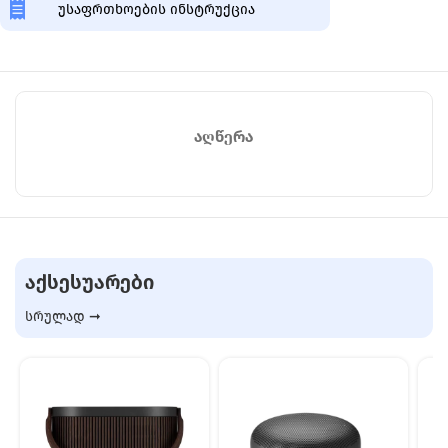
უსაფრთხოების ინსტრუქცია
ᲐᲦᲬᲔᲠᲐ
ᲐᲥᲡᲔᲡᲣᲐᲠᲔᲑᲘ
სრულად ➞