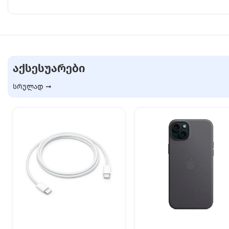
ᲐᲥᲡᲔᲡᲣᲐᲠᲔᲑᲘ
სრულად ➞