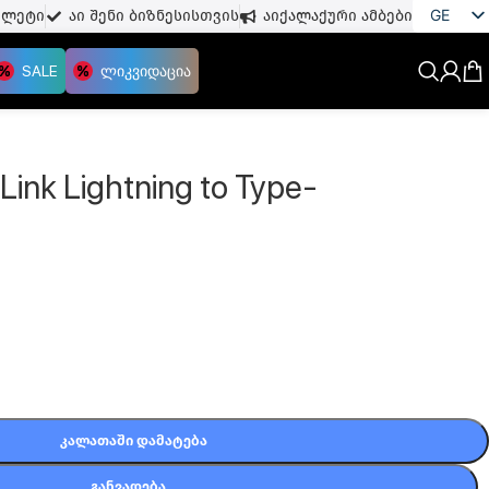
GE
თლეტი
აი შენი ბიზნესისთვის
აიქალაქური ამბები
EN
SALE
ლიკვიდაცია
ink Lightning to Type-
ᲙᲐᲚᲐᲗᲐᲨᲘ ᲓᲐᲛᲐᲢᲔᲑᲐ
ᲒᲐᲜᲕᲐᲓᲔᲑᲐ