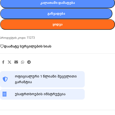
ᲙᲐᲚᲐᲗᲐᲨᲘ ᲓᲐᲛᲐᲢᲔᲑᲐ
ᲒᲐᲜᲕᲐᲓᲔᲑᲐ
ᲧᲘᲓᲕᲐ
11273
პროდუქტის კოდი:
დაამატე სურვილების სიას
ოფიციალური 1 წლიანი შეცვლითი
გარანტია
უსაფრთხოების ინსტრუქცია