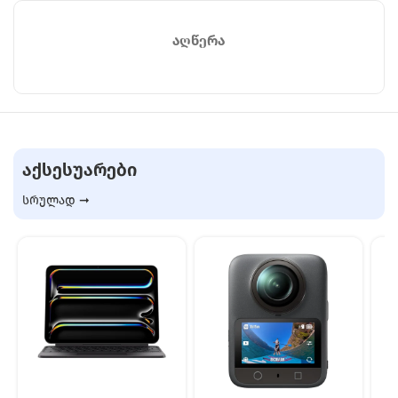
ᲐᲦᲬᲔᲠᲐ
ᲐᲥᲡᲔᲡᲣᲐᲠᲔᲑᲘ
სრულად ➞