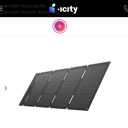
გადასვლა ნავიგაციაზე
გადასვლა მთავარ შინაარსზე
ᲚᲘᲙᲕᲘᲓᲐᲪᲘᲐ