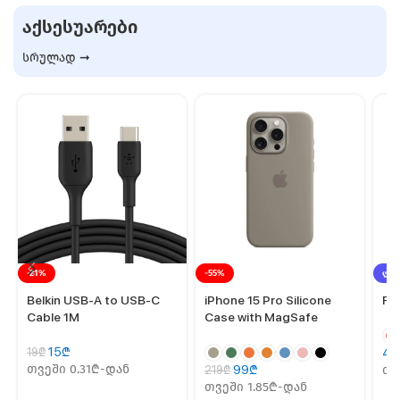
ᲐᲥᲡᲔᲡᲣᲐᲠᲔᲑᲘ
სრულად ➞
-21%
-55%
ᲚᲘᲙ
Belkin USB-A to USB-C
iPhone 15 Pro Silicone
Fa
Cable 1M
Case with MagSafe
15
₾
19
₾
49
თვეში 0.31₾-დან
99
₾
თვ
219
₾
თვეში 1.85₾-დან