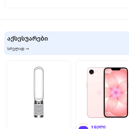
ᲐᲥᲡᲔᲡᲣᲐᲠᲔᲑᲘ
სრულად ➞
-5%