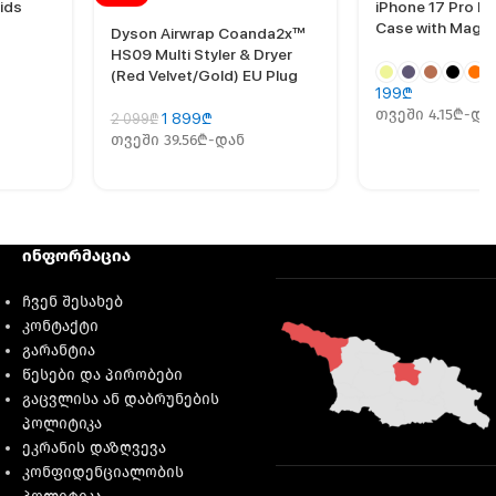
ids
iPhone 17 Pro Ma
Case with MagS
Dyson Airwrap Coanda2x™
HS09 Multi Styler & Dryer
(Red Velvet/Gold) EU Plug
199
₾
თვეში 4.15₾-და
1 899
₾
2 099
₾
თვეში 39.56₾-დან
ინფორმაცია
ჩვენ შესახებ
კონტაქტი
გარანტია
წესები და პირობები
გაცვლისა ან დაბრუნების
პოლიტიკა
ეკრანის დაზღვევა
კონფიდენციალობის