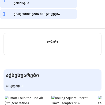
გარანტია
უსაფრთხოების ინსტრუქცია
ᲐᲦᲬᲔᲠᲐ
ᲐᲥᲡᲔᲡᲣᲐᲠᲔᲑᲘ
სრულად ➞