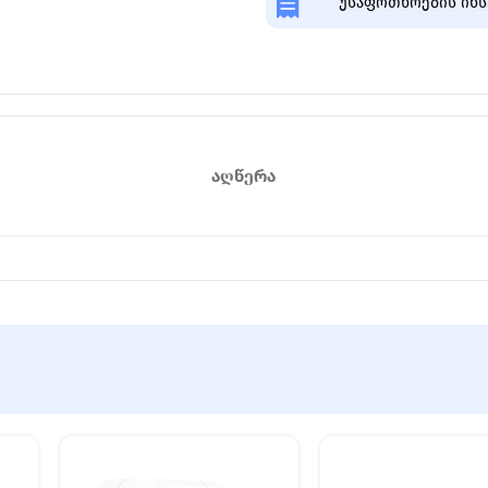
უსაფრთხოების ინს
ᲐᲦᲬᲔᲠᲐ