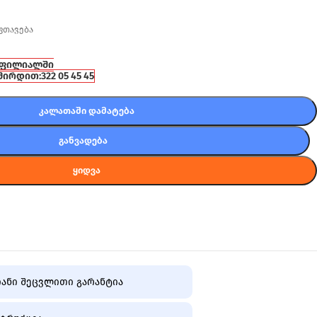
ფთავება
 ფილიალში
შირდით:
322 05 45 45
ᲙᲐᲚᲐᲗᲐᲨᲘ ᲓᲐᲛᲐᲢᲔᲑᲐ
ᲒᲐᲜᲕᲐᲓᲔᲑᲐ
ᲧᲘᲓᲕᲐ
ანი შეცვლითი გარანტია