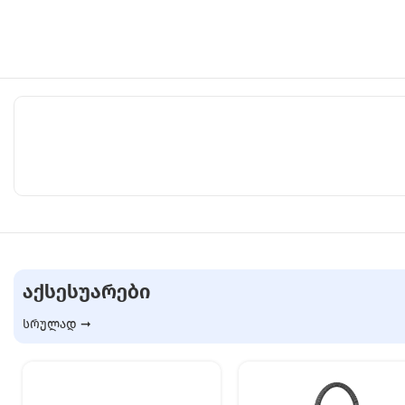
ᲐᲥᲡᲔᲡᲣᲐᲠᲔᲑᲘ
სრულად ➞