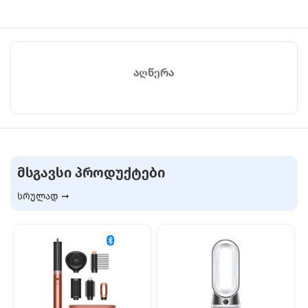
ᲐᲦᲬᲔᲠᲐ
ᲛᲡᲒᲐᲕᲡᲘ ᲞᲠᲝᲓᲣᲥᲢᲔᲑᲘ
სრულად ➞