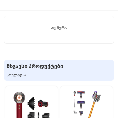
ᲐᲦᲬᲔᲠᲐ
ᲛᲡᲒᲐᲕᲡᲘ ᲞᲠᲝᲓᲣᲥᲢᲔᲑᲘ
სრულად ➞