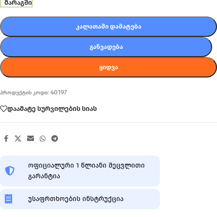
მარაგში
ᲙᲐᲚᲐᲗᲐᲨᲘ ᲓᲐᲛᲐᲢᲔᲑᲐ
ᲒᲐᲜᲕᲐᲓᲔᲑᲐ
ᲧᲘᲓᲕᲐ
40197
პროდუქტის კოდი:
დაამატე სურვილების სიას
ოფიციალური 1 წლიანი შეცვლითი
გარანტია
უსაფრთხოების ინსტრუქცია