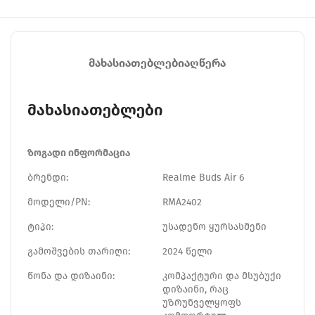
ᲛᲐᲮᲐᲡᲘᲐᲗᲔᲑᲚᲔᲑᲘ
ᲐᲦᲬᲔᲠᲐ
მახასიათებლები
ზოგადი ინფორმაცია
ბრენდი:
Realme Buds Air 6
მოდელი/PN:
‎RMA2402
ტიპი:
უსადენო ყურსასმენი
გამოშვების თარიღი:
2024 წელი
წონა და დიზაინი:
კომპაქტური და მსუბუქი
დიზაინი, რაც
უზრუნველყოფს