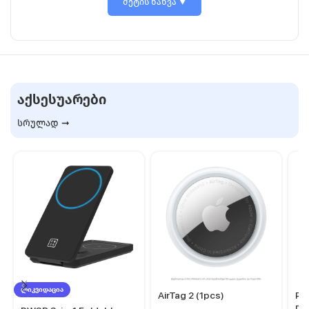
მეტის ნახვა
ᲐᲥᲡᲔᲡᲣᲐᲠᲔᲑᲘ
სრულად ➞
ᲚᲘᲙᲕᲘᲓᲐᲪᲘᲐ
AirTag 2 (1pcs)
PW
De