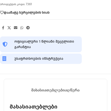
7361
პროდუქტის კოდი:
დაამატე სურვილების სიას
ოფიციალური 1 წლიანი შეცვლითი
გარანტია
უსაფრთხოების ინსტრუქცია
ᲛᲐᲮᲐᲡᲘᲐᲗᲔᲑᲚᲔᲑᲘ
ᲐᲦᲬᲔᲠᲐ
მახასიათებლები