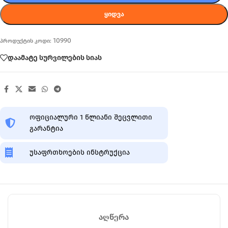
ᲧᲘᲓᲕᲐ
10990
პროდუქტის კოდი:
დაამატე სურვილების სიას
ოფიციალური 1 წლიანი შეცვლითი
გარანტია
უსაფრთხოების ინსტრუქცია
ᲐᲦᲬᲔᲠᲐ