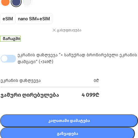
eSIM
nano SIM+eSIM
გასუფთავება
მარაგში
ეკრანის დაზღვევა ”+ საჩუქრად ბრონირებული ეკრანის
დამცავი” (+349₾)
ეკრანის დაზღვევა
0
₾
ჯამური ღირებულება
4 099
₾
ᲙᲐᲚᲐᲗᲐᲨᲘ ᲓᲐᲛᲐᲢᲔᲑᲐ
ᲒᲐᲜᲕᲐᲓᲔᲑᲐ