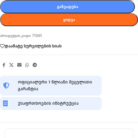
ᲒᲐᲜᲕᲐᲓᲔᲑᲐ
ᲧᲘᲓᲕᲐ
71061
პროდუქტის კოდი:
დაამატე სურვილების სიას
ოფიციალური 1 წლიანი შეცვლითი
გარანტია
უსაფრთხოების ინსტრუქცია