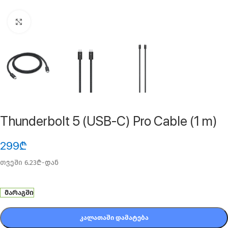
ფოტოს გადიდება
Thunderbolt 5 (USB‑C) Pro Cable (1 m)
299
₾
თვეში 6.23₾-დან
მარაგში
ᲙᲐᲚᲐᲗᲐᲨᲘ ᲓᲐᲛᲐᲢᲔᲑᲐ