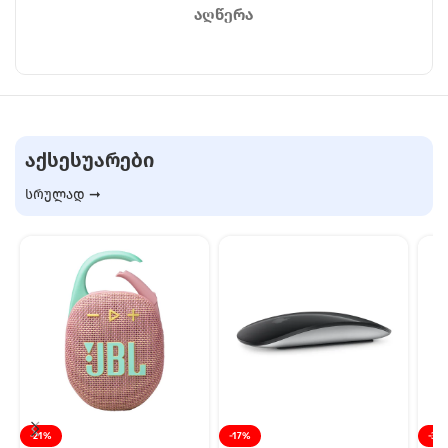
ᲐᲦᲬᲔᲠᲐ
ᲐᲥᲡᲔᲡᲣᲐᲠᲔᲑᲘ
სრულად ➞
-21%
-17%
-35